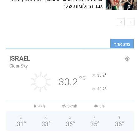
גבר החלומות שלך
מזג אויר
ISRAEL
Clear Sky
°
30.2
°
C
30.2
°
30.2
47%
5kmh
0%
ד
ג
ב
א
ש
31
°
33
°
36
°
35
°
36
°