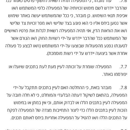
7.6. עוד מובהר, כי המפעילה תהיה רשאית לחשוף פרטים כאמור ככל
שהדבר יידרש לשם מימוש זכויותיה של המפעילה כלפי המשתמש ו/או
אכיפת תנאי השימוש. כן מובהר, כי ככל שהמשתמש יעשה באתר שימוש
אשר נטען ביחס אליו כי הוא פוגע בצד שלישי ו/או מפר זכויות צד שלישי
ו/או את הוראות הדין, אזי תהיה המפעילה רשאית לגלות את פרטיו האישיים
של המשתמש ככל שהדבר יידרש על-ידי רשויות החוק ו/או הגורם אשר
לטענתו נפגע מהפעולות שבוצעו על-ידי המשתמש (ו/או לבצע כל פעולה
אחרת אשר ביצועה יידרש על ידי רשות מוסמכת).
7.7. המפעילה שומרת על זכותה לעיין מעת לעת בתכנים שיועלו או
יפורסמו באתר.
7.8. מובהר בזאת, כי ההחלטה האם לעיין בתכנים תתקבל על-ידי
המפעילה, בהתאם לשיקול דעתה הבלעדי והמוחלט, כי לא חלה חובה על
המפעילה לעיין בתכנים הללו או לבדוק אותם, וכי אין במתן או במימוש
הזכות לעיין בתכנים הללו כדי ליצור התחייבות מצדה של המפעילה לפקח
על התכנים הללו ו/או להטיל על המפעילה אחריות ביחס לאותם תכנים.