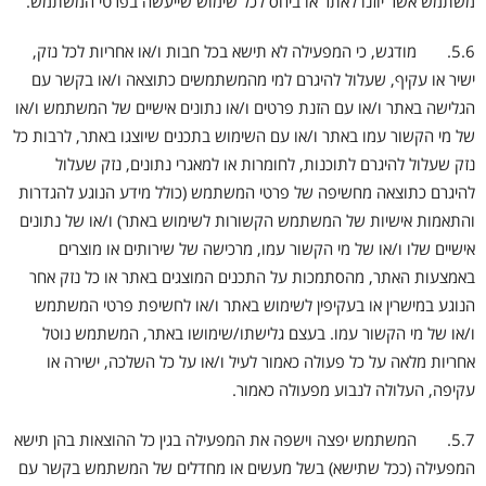
משתמש אשר יוזנו לאתר או ביחס לכל שימוש שייעשה בפרטי המשתמש.
5.6. מודגש, כי המפעילה לא תישא בכל חבות ו/או אחריות לכל נזק,
ישיר או עקיף, שעלול להיגרם למי מהמשתמשים כתוצאה ו/או בקשר עם
הגלישה באתר ו/או עם הזנת פרטים ו/או נתונים אישיים של המשתמש ו/או
של מי הקשור עמו באתר ו/או עם השימוש בתכנים שיוצגו באתר, לרבות כל
נזק שעלול להיגרם לתוכנות, לחומרות או למאגרי נתונים, נזק שעלול
להיגרם כתוצאה מחשיפה של פרטי המשתמש (כולל מידע הנוגע להגדרות
והתאמות אישיות של המשתמש הקשורות לשימוש באתר) ו/או של נתונים
אישיים שלו ו/או של מי הקשור עמו, מרכישה של שירותים או מוצרים
באמצעות האתר, מהסתמכות על התכנים המוצגים באתר או כל נזק אחר
הנוגע במישרין או בעקיפין לשימוש באתר ו/או לחשיפת פרטי המשתמש
ו/או של מי הקשור עמו. בעצם גלישתו/שימושו באתר, המשתמש נוטל
אחריות מלאה על כל פעולה כאמור לעיל ו/או על כל השלכה, ישירה או
עקיפה, העלולה לנבוע מפעולה כאמור.
5.7. המשתמש יפצה וישפה את המפעילה בגין כל ההוצאות בהן תישא
המפעילה (ככל שתישא) בשל מעשים או מחדלים של המשתמש בקשר עם