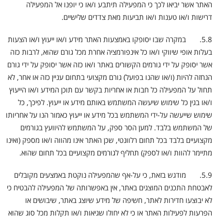
האתר אשר יביאו לכך כי המפעילה תיתבע ו/או כי יופנו אל המפעילה
דרישות ו/או טענות ו/או תביעות מאת צדדים שלישיים.
5.8. במקרה שבו יסופקו באמצעות האתר מידע ו/או ייעוץ ו/או הצעות
בעלות אופי שיווקי ו/או כל אינפורמציה אחרת מכל גורם שהוא, לרבות כזה
אשר יסופק על ידי גורמים הקשורים באתר ו/או כזה אשר יסופק על ידי גורם
הנחזה להיות (ו/או שהנו בפועל) גורם מקצועי בתחום עניין כזה או אחר, לא
תחול על המפעילה כל חבות או אחריות בקשר עם תוכן המידע ו/או הייעוץ
ו/או בגין כל שימוש שיעשה המשתמש באותם מידע או ייעוץ. לפיכך, כל
שימוש שייעשה על-ידי המשתמש בכל מידע או ייעוץ כאמור הנו על אחריותו
של המשתמש בלבד. למען הסר ספק, על המשתמש להיוועץ בגורמים
מקצועיים בלבד בכל תחום רלוונטי, שכן האתר אינו מהווה ו/או מספק (ואינו
מתיימר להוות ו/או לספק) תחליף לגורמים מקצועיים בכל תחום שהוא.
5.9. מודגש בזאת, כי על-אף שהמפעילה נוקטת באמצעים מקובלים
לאבטחת התכנים המוצגים באתר, אין באפשרותה של המפעילה להבטיח כי
לא יבוצעו חדירות לאתר, חשיפה של מידע שיוצג באתר, שיבושים או
הפרעות לפעילות האתר או כי לא יחולו שגיאות ו/או תקלות מכל סוג שהוא