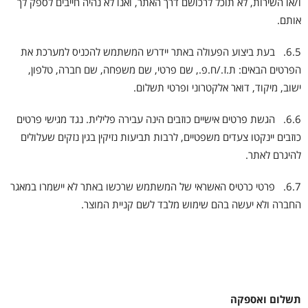
ו/או השירות, לא תוכל לרכושם דרך האתר, ואנו לא נהיה חייבים לספק לך
אותם.
6.5. בעת ביצוע הפעולה באתר יידרש המשתמש להכניס למערכת את
הפרטים הבאים: ת.ז./ח.פ., שם פרטי, שם משפחה, שם חברה, טלפון,
ישוב, מיקוד, דואר אלקטרוני ופרטי תשלום.
6.6. הגשת פרטים אישיים כוזבים הינה עבירה פלילית. נגד מגישי פרטים
כוזבים יינקטו צעדים משפטיים, לרבות תביעות נזיקין בגין נזקים שעלולים
להיגרם לאתר.
6.7. פרטי כרטיס האשראי של המשתמש שרכשו באתר לא יישמרו במאגר
החברה ולא יעשה בהם שימוש מלבד לשם קניית המוצר.
תשלום ואספקה