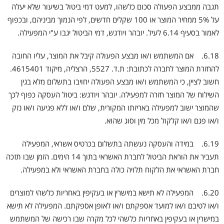
תגבה ממבצע הפעולה סכום כלשהו, למעט דמי ביטול בשיעור שלא יעלה
על 5% ממחיר המוצר או 100 שקלים חדשים, לפי הנמוך מביניהם, ובכפוף
לאמור בסעיף 6.14 לעיל. יובהר ויודגש, דמי הביטול יגבו ע"י המפעילה.
6.18. אם המשתמש ו/או מבצע הפעולה קיבל את המוצר, עליו החובה
להחזרת המוצר לחברה לכתובת: ת.ד. 5527, הרצליה, מיקוד 4615401.
חשוב לציין, כי המשתמש ו/או מבצע הפעולה יחויבו בתשלום מלא בגין
השילוח של המוצר חזרה למפעילה. יובהר ויודגש: ביטול העסקה כפוף לכך
שהמוצר ישוב למפעילה באריזתו המקורית, שלם ו/או ללא פגיעה ו/או נזק
ו/או פגם ו/או קלקול מכל מין וסוג שהוא.
6.19. במידה והעסקה נעשתה בתשלום בכרטיס אשראי, המפעילה
תעביר את הוראת הביטול לחברת האשראי בתוך 14 הימים. הזמן שבו תזכה
חברת האשראי את הלקוח תלויה כולה בחברת האשראי ולא במפעילה.
6.20. המפעילה לא תישא במישרין או בעקיפין באחריות כלשהי למוצרים
ו/או לטיבם ו/או למועד אספקתם ו/או לאופן אספקתם. המפעילה לא תישא
במישרין או בעקיפין באחריות כלשהי לכל מקרה שבו רכישה של המשתמש