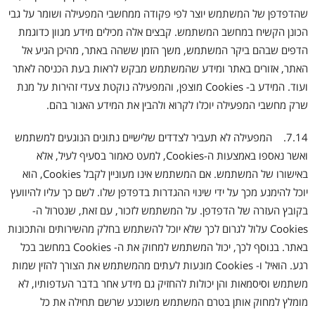
שהדפדפן של המשתמש יוצר לפי פקודה ממחשבי המפעילה ושומר על גבי
הכונן הקשיח במחשב המשתמש. קבצים אלה מכילים מידע מגוון כדוגמת
הדפים שבהם ביקר המשתמש, משך הזמן ששהה באתר, מהיכן הגיע אל
האתר, אזורים באתר ומידע שהמשתמש מבקש לראות בעת הכניסה לאתר
ועוד. המידע ב- Cookies מוצפן, והמפעילה נוקטת צעדי זהירות על מנת
שרק מחשבי המפעילה יוכלו לקרוא ולהבין את המידע האגור בהם.
7.14. המפעילה לא תעביר לצדדים שלישיים נתונים הנוגעים למשתמש
ואשר נאספו באמצעות ה-Cookies, למעט כאמור בסעיף לעיל, אלא
באישורו של המשתמש. אם המשתמש אינו מעוניין לקבל Cookies, הוא
יוכל להימנע מכך על ידי שינוי ההגדרות בדפדפן שלו. לשם כך עליו להיוועץ
בקובץ העזרה של הדפדפן. על המשתמש לזכור, עם זאת, שנטרול ה-
Cookies עלול לגרום לכך שלא יוכל להשתמש בחלק מהשירותים והתכונות
באתר. בנוסף לכך, יכול המשתמש למחוק את ה- Cookies במחשב בכל
רגע. הואיל ו- Cookies מונעות לעתים מהמשתמש את הצורך להזין שמות
משתמש וסיסמאות והן יכולות להחזיק גם מידע אחר בדבר העדפותיו, לא
מומלץ למחוק אותן בטרם המשתמש משוכנע שרשם תחילה את כל