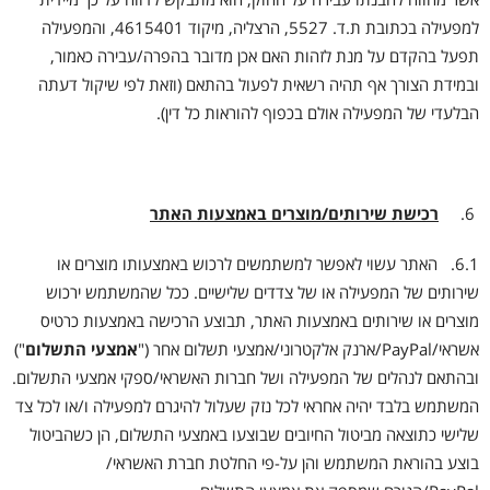
למפעילה בכתובת ת.ד. 5527, הרצליה, מיקוד 4615401, והמפעילה
תפעל בהקדם על מנת לזהות האם אכן מדובר בהפרה/עבירה כאמור,
ובמידת הצורך אף תהיה רשאית לפעול בהתאם (וזאת לפי שיקול דעתה
הבלעדי של המפעילה אולם בכפוף להוראות כל דין).
רכישת שירותים/מוצרים באמצעות האתר
6.1. האתר עשוי לאפשר למשתמשים לרכוש באמצעותו מוצרים או
שירותים של המפעילה או של צדדים שלישיים. ככל שהמשתמש ירכוש
מוצרים או שירותים באמצעות האתר, תבוצע הרכישה באמצעות כרטיס
אשראי/PayPal/ארנק אלקטרוני/אמצעי תשלום אחר ("
אמצעי התשלום
")
ובהתאם לנהלים של המפעילה ושל חברות האשראי/ספקי אמצעי התשלום.
המשתמש בלבד יהיה אחראי לכל נזק שעלול להיגרם למפעילה ו/או לכל צד
שלישי כתוצאה מביטול החיובים שבוצעו באמצעי התשלום, הן כשהביטול
בוצע בהוראת המשתמש והן על-פי החלטת חברת האשראי/