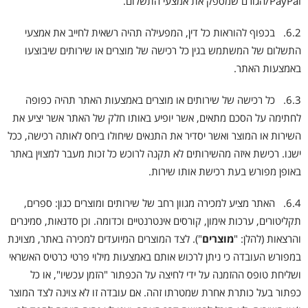
PayPal/הגורם שמספק את אמצעי התשלום.
6.2. בכפוף להוראות כל דין, המפעילה תהיה רשאית לחייב את אמצעי
התשלום של המשתמש בגין כל רכישה של מוצרים או שירותים שיבוצעו
באמצעות האתר.
6.3. כל רכישה של שירותים או מוצרים באמצעות האתר תהיה כפופה
לחתימה על הסכם מתאים, אשר יופיע באותו חלק של האתר אשר יציע את
השירות או המוצר ואשר יסדיר את התנאים שיחולו ביחס לאותה רכישה, ככל
ישנו. רכישת איזה מהשירותים לא תקנה לרוכש כל זכות מעבר למצוין באתר
באופן מפורש בעת רכישת אותו שירות.
6.4. האתר מציע למכירה מגוון רחב של שירותים ומוצרים כגון: ספרים,
תקליטורים, ערכות אימון, קורסים אינטרנטיים וכדומה. וכן סדנאות, סמינרים
והרצאות (להלן: "
מוצרים
"). לצד המוצרים המיועדים למכירה באתר, מצוינת
במפורש העובדה כי ניתן לרכוש אותם באמצעות מילוי פרטי כרטיס האשראי
ושליחת טופס ההזמנה על ידי לחיצה על הכפתור "הזמן עכשיו", או כל
כפתור בעל כותרת אחרת שמטרתו זהה. אם עובדה זו לא צוינה לצד המוצר