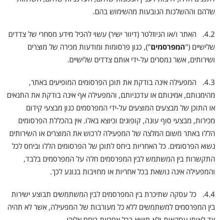
שלהם וההשלכות הנובעות מהשימוש בהם.
4.2. האתר ו/או הניוזלטר (דיוור ישיר) עשוי להכיל מידע מסחרי של צדדים
שלישיים ("
המפרסמים
"), כגון פרסומות ומודעות מכירה של מוצרים
ושירותים, אשר נמסרים על-ידי אותם צדדים שלישיים.
4.3. המפעילה אינה בודקת את תוכן הפרסומים המופיעים באתר,
מהימנותם, אמינותם או עדכניותם, והמפעילה אף אינה בודקת את התנאים
או התוכן של מבצעים המוצעים על-ידי המפרסמים כגון מבצעי קידום
מכירות, מבצעי סוף עונה, קופונים וכיוצא באלו. אין בהכללת הפרסומים
הללו באתר משום המלצה של המפעילה לרכוש את המוצרים או השירותים
נשוא הפרסומים. כל האחריות ביחס לתוכן של הפרסומים הללו וביחס לכל
התקשרות בין המשתמש לבין המפרסמים חלה על המפרסמים בלבד,
והמפעילה אינה נושאת בכל אחריות או מחויבות בנוגע לכך.
4.4. כל עסקה שתיכרת בין המפרסמים לבין המשתמשים תבוצע ישירות
בין המפרסמים למשתמשים ללא כל מעורבות של המפעילה, אשר לא תהיה
צד לאותן עסקאות ולא תישא בכל אחריות ביחס אליהן.