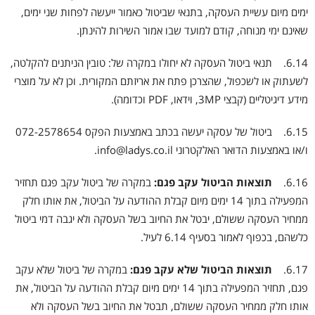
ימים מיום עשיית העסקה, בתנאי שביטול כאמור ייעשה לפחות שני ימים,
שאינם ימי מנוחה, קודם למועד שבו אמור השירות להינתן.
6.14. תנאי ביטול העסקה לא יחולו במקרה של: טובין הניתנים להקלטה,
לשעתוק או לשכפול, שהצרכן פתח את אריזתם המקורית. וכן לא על מוצרי
מידע דיגיטליים (קבצי 3MP, וידאו, PDF וכדומה).
6.15. ביטול של עסקה יעשה בכתב באמצעות הפקס 072-2578654
ו/או באמצעות הדואר האלקטרוני info@ladys.co.il.
6.16.
תוצאות הביטול עקב פגם:
במקרה של ביטול עקב פגם תחזיר
המפעילה בתוך 14 ימים מיום קבלת ההודעה על הביטול, את אותו חלק
ממחיר העסקה ששולם, יבטל את החיוב בשל העסקה ולא יגבה דמי ביטול
כלשהם, בכפוף לאמור בסעיף 6.14 לעיל.
6.17.
תוצאות הביטול שלא עקב פגם:
במקרה של ביטול שלא עקב
פגם, תחזיר המפעילה בתוך 14 ימים מיום קבלת ההודעה על הביטול, את
אותו חלק ממחיר העסקה ששולם, תבטל את החיוב בשל העסקה ולא