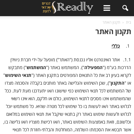
ר
בית
תקנון האתר
תקנון האתר
כללי
1.1. אתר האינטרנט אליו נכנסת ("האתר") מופעל על-ידי חברת ניוויז'ן
הדרכות בע"מ ("
המפעילה
"). המשתמש באתר ("
המשתמש
") מתבקש
לקרוא בעיון רב את כל התנאים המפורטים בתקנון האתר ("
תנאי השימוש
"
או "
התקנון
"), שכן השימוש והגלישה באתר מותנים בקבלה והסכמה מצדו
של המשתמש לכל תנאי השימוש כפי שישונו ו/או יתעדכנו מעת לעת. ככל
שהמשתמש אינו מסכים לתנאי השימוש, כולם או חלקם, הוא אינו רשאי
לגלוש באתר ו/או לעשות בו כל שימוש לכל מטרה שהיא. כל משתמש יוכל
לגלוש ולעשות שימוש באתר רק בתנאי שיקבל את תנאי השימוש במלואם
וכלשונם, וזאת באמצעות השימוש באתר, ו/או רכישת מוצריו ו/או גלישה בו,
אשר תבטא את הסכמתו השלמה, המוחלטת והבלתי-חוזרת לכל תנאיי