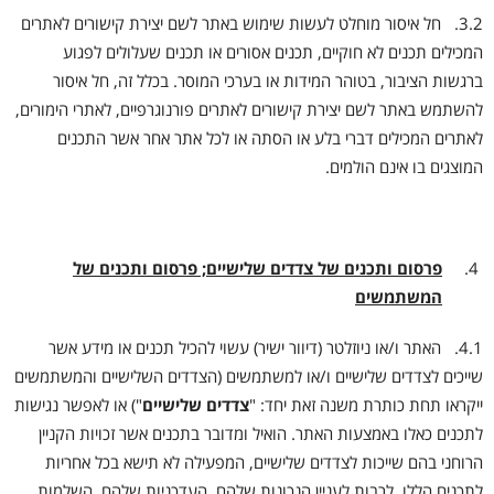
3.2. חל איסור מוחלט לעשות שימוש באתר לשם יצירת קישורים לאתרים
המכילים תכנים לא חוקיים, תכנים אסורים או תכנים שעלולים לפגוע
ברגשות הציבור, בטוהר המידות או בערכי המוסר. בכלל זה, חל איסור
להשתמש באתר לשם יצירת קישורים לאתרים פורנוגרפיים, לאתרי הימורים,
לאתרים המכילים דברי בלע או הסתה או לכל אתר אחר אשר התכנים
המוצגים בו אינם הולמים.
פרסום ותכנים של צדדים שלישיים; פרסום ותכנים של
המשתמשים
4.1. האתר ו/או ניוזלטר (דיוור ישיר) עשוי להכיל תכנים או מידע אשר
שייכים לצדדים שלישיים ו/או למשתמשים (הצדדים השלישיים והמשתמשים
ייקראו תחת כותרת משנה זאת יחד: "
צדדים שלישיים
") או לאפשר נגישות
לתכנים כאלו באמצעות האתר. הואיל ומדובר בתכנים אשר זכויות הקניין
הרוחני בהם שייכות לצדדים שלישיים, המפעילה לא תישא בכל אחריות
לתכנים הללו, לרבות לעניין הנכונות שלהם, העדכניות שלהם, השלמות