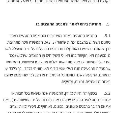
בקבלת הסכמה מאת המשתמש ו/או בתשלום תמורה כלשהי למשתמש.
אחריות ביחס לאתר ולתכנים המוצגים בו
5.1. התכנים המוצגים באתר והשירותים והמוצרים המוצעים באתר
ניתנים לשימוש במצבם "כמות שהוא" (AS IS). המפעילה אינה מתחייבת
לכך שהתכנים שיוצגו באתר (לרבות תכנים המועלים על ידי המפעילה ו/או
מי מטעמה ו/או הקשור בה) ו/או כי השירותים או המוצרים שירכוש (ככל
שירכוש) המשתמש באמצעות האתר יהלמו את צרכיו וציפיותיו. השירותים
שמספקת המפעילה הנם בעלי אופי בידורי ו/או חווייתי בלבד, וכך בלבד יש
לראותם. המפעילה אינה נותנת כל התחייבות או מצג לכך שהתכנים שיוצגו
באתר יהיו אמינים, זמינים, מדויקים.
5.2. בכפוף להוראות כל דין, המפעילה אינה נושאת בכל חבות או
אחריות ביחס לטיב התכנים שיוצגו באתר (לרבות על-ידי המשתמשים), וזאת
אף אם מדובר בתכנים פוגעניים, מגונים, לא חוקיים, מפירי זכויות יוצרים
וכיוצא באלו. משתמש אשר מזהה תוכן מסוים כפוגעני מוזמן לדווח על כך