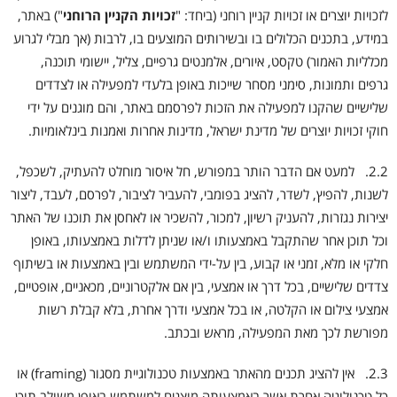
לזכויות יוצרים או זכויות קניין רוחני (ביחד: "
זכויות הקניין הרוחני
") באתר,
במידע, בתכנים הכלולים בו ובשירותים המוצעים בו, לרבות (אך מבלי לגרוע
מכלליות האמור) טקסט, איורים, אלמנטים גרפיים, צליל, יישומי תוכנה,
גרפים ותמונות, סימני מסחר שייכות באופן בלעדי למפעילה או לצדדים
שלישיים שהקנו למפעילה את הזכות לפרסמם באתר, והם מוגנים על ידי
חוקי זכויות יוצרים של מדינת ישראל, מדינות אחרות ואמנות בינלאומיות.
2.2. למעט אם הדבר הותר במפורש, חל איסור מוחלט להעתיק, לשכפל,
לשנות, להפיץ, לשדר, להציג בפומבי, להעביר לציבור, לפרסם, לעבד, ליצור
יצירות נגזרות, להעניק רשיון, למכור, להשכיר או לאחסן את תוכנו של האתר
וכל תוכן אחר שהתקבל באמצעותו ו/או שניתן לדלות באמצעותו, באופן
חלקי או מלא, זמני או קבוע, בין על-ידי המשתמש ובין באמצעות או בשיתוף
צדדים שלישיים, בכל דרך או אמצעי, בין אם אלקטרוניים, מכאניים, אופטיים,
אמצעי צילום או הקלטה, או בכל אמצעי ודרך אחרת, בלא קבלת רשות
מפורשת לכך מאת המפעילה, מראש ובכתב.
2.3. אין להציג תכנים מהאתר באמצעות טכנולוגיית מסגור (framing) או
כל טכנולוגיה אחרת אשר באמצעותה מוצגים למשתמש באופן משולב תוכן