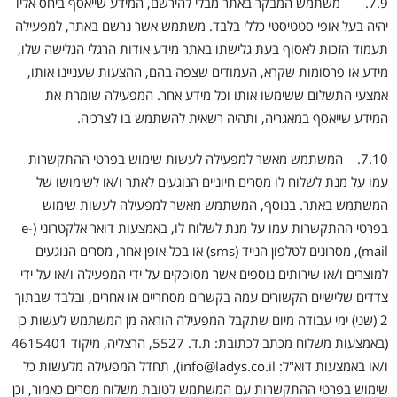
7.9. משתמש המבקר באתר מבלי להירשם, המידע שייאסף ביחס אליו
יהיה בעל אופי סטטיסטי כללי בלבד. משתמש אשר נרשם באתר, למפעילה
תעמוד הזכות לאסוף בעת גלישתו באתר מידע אודות הרגלי הגלישה שלו,
מידע או פרסומות שקרא, העמודים שצפה בהם, ההצעות שעניינו אותו,
אמצעי התשלום ששימשו אותו וכל מידע אחר. המפעילה שומרת את
המידע שייאסף במאגריה, ותהיה רשאית להשתמש בו לצרכיה.
7.10. המשתמש מאשר למפעילה לעשות שימוש בפרטי ההתקשרות
עמו על מנת לשלוח לו מסרים חיוניים הנוגעים לאתר ו/או לשימושו של
המשתמש באתר. בנוסף, המשתמש מאשר למפעילה לעשות שימוש
בפרטי ההתקשרות עמו על מנת לשלוח לו, באמצעות דואר אלקטרוני (e-
mail), מסרונים לטלפון הנייד (sms) או בכל אופן אחר, מסרים הנוגעים
למוצרים ו/או שירותים נוספים אשר מסופקים על ידי המפעילה ו/או על ידי
צדדים שלישיים הקשורים עמה בקשרים מסחריים או אחרים, ובלבד שבתוך
2 (שני) ימי עבודה מיום שתקבל המפעילה הוראה מן המשתמש לעשות כן
(באמצעות משלוח מכתב לכתובת: ת.ד. 5527, הרצליה, מיקוד 4615401
ו/או באמצעות דוא"ל: info@ladys.co.il), תחדל המפעילה מלעשות כל
שימוש בפרטי ההתקשרות עם המשתמש לטובת משלוח מסרים כאמור, וכן