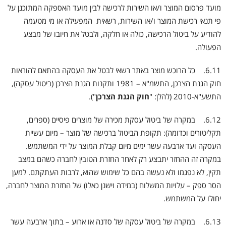
מועד פרסום המוצר ו/או השירות לרכישה לבין מועד האספקה המתוכנן על
פי תנאי רכישת המוצר ו/או השירות, רשאית המפעילה או מי מטעמה
להודיע על ביטול הרכישה, כולה או חלקה, ולבטל את חיובו של מבצע
הפעולה.
6.11. כל הרוכש מוצר באתר רשאי לבטל את העסקה בהתאם להוראות
חוק הגנת הצרכן, התשמ"א – 1981 ותקנות הגנת הצרכן (ביטול עסקה),
התשע"א-2010 (להלן: "
חוק הגנת הצרכן
").
6.12. במקרה של ביטול עסקת מכירה של מוצרים פיסיים (ספרים,
תקליטורים וכדומה): תקופת הביטול ברכישה של מוצר – מיום עשיית
העסקה ועד ארבעה עשר ימים מיום קבלת המוצר על ידי המשתמש.
במקרה זה ההחזר יתבצע רק לאחר החזרת הטובין לחברה כשהם במצב
תקין, לא נפגמו ולא נעשה בהם כל שימוש שהוא, לרבות העתקתם. למען
הסר ספק – עלויות המשלוח (במידה וישנן כאלו) של החזרת המוצר לחברה,
יחולו על המשתמש.
6.13. במקרה של ביטול עסקה של סדנה או ארוע – בתוך ארבעה עשר