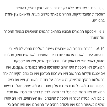
6.8. החיוב אינו מיידי אלא רק במידה והמוצר זמין במלאי, בהתאם
לאספקת המוצר ללקוח. המחירים באתר כוללים מע"מ, אלא אם צוין אחרת
במפורש.
6.9. אספקת המוצרים תבוצע בהתאם לתנאים המופיעים בעמוד המכירה
של המוצר.
6.10. במידה וגורמים ו/או אירועים שאינם בשליטת המפעילה ו/או מי
מטעמה יעכבו ו/או ימנעו את קיום מכירת המוצרים ו/או השירותים, מכל סוג
שהוא, באופן מלא או באופן חלקי, ובכל דרך שהיא, ו/או את אספקת
המוצרים ו/או אספקת השירותים שפורסמו באתר במועדים שנקבעו, ו/או
אם יפגעו תקלות במחשוב ו/או מערכות הטלפון ו/או כל גורם תקשורת אחר
בהשלמת תהליך הרכישה, זה או אחר, על צורותיו השונות, ו/או אם בשל
פעולות איבה ו/או כל גורם של כח עליון אחר ימנע ו/או ייפגע תהליך רכישת
המוצרים ו/או השירותים בכל דרך שהיא, לרבות בדרך של מכרז ו/או מכרז
פומבי ו/או מכירה רגילה או אספקת המוצרים ו/או השירותים, ו/או אם יחולו
שינויים בשיעורי המס ו/או היטלים החלים על המוצרים ו/או השירותים בין