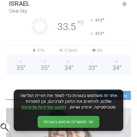
ISRAEL
Clear Sky
°
33.5
°
C
33.5
°
33.5
37%
5.1kmh
0%
ש
ו
ה
ד
ג
35
°
35
°
34
°
33
°
34
°
אתר זה משתמש בעוגיות כדי לשפר את חוויית הגלישה
כתבות נוספות
שלכם, להתאים את התוכן לצרכיכם, וכן למטרות
סטטיסטיקה, איפיון ושיווק.
(תקנון ומדיניות פרטיות)
אני מאשר/ת שימוש בעוגיות