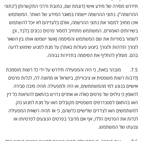
תידרש מסירה של מידע אישי (דוגמת שם, כתובת ודרכי התקשרות) ("נתוני
ההרשמה"). נתוני ההרשמה יישמרו במאגר המידע של האתר. המשתמש
אינו מחויב למסור את נתוני ההרשמה, אולם בלעדיהם לא יוכל להשתמש
בשירותים האמורים. המשתמש מתחייב למסור פרטים נכונים בלבד, וכן
לשמור בסודיות את שם המשתמש והסיסמה (אשר ישמשו אותו בין השאר
לצורך הזדהות ולצורך ביצוע פעולות באתר) על מנת למנוע שימוש לרעה
בהם. מומלץ להחליף את הסיסמה בתדירות גבוהה.
7.5. מובהר בזאת, כי היה והמפעילה תידרש על-ידי כל רשות מוסמכת
(לרבות רשות משפטית או ציבורית), בישראל או מחוצה לה, לגלות פרטים
אישיים בנוגע למי מהמשתמשים, או היה ולמפעילה תהיה סיבה סבירה
להאמין כי גילוים של פרטים כאלה או אחרים נדרש בהתאם להוראות כל דין
ו/או בהתאם לסטנדרטים משפטיים מקובלים ו/או על מנת למנוע נזק
למשתמשים ו/או לצדדים שלישיים כלשהם, כי אז תהיה רשאית המפעילה
לגלות את הפרטים הללו, אף אם מדובר בפרטים הנוגעים לפרטיותו או
צנעתו של המשתמש.