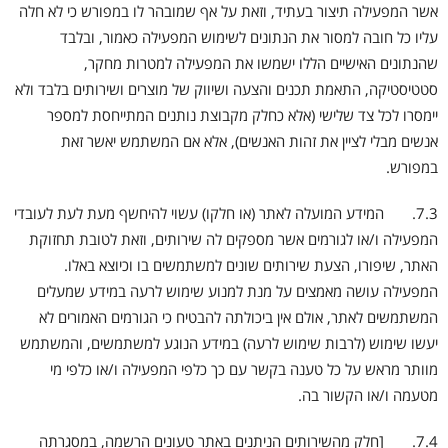
אשר המפעילה תיצור בעתיד, וזאת על אף שמובהר לו במפורש כי לא חלה
עליו כל חובה למסור את הנתונים לשימוש המפעילה כאמור, ובלבד
שהנתונים האישיים הללו ישמשו את המפעילה למטרות מחקר,
סטטיסטיקה, התאמת תכנים והצעה ושיווק של מוצרים ושירותים בלבד ולא
יימסרו לכל צד שלישי (אלא כחלק מקבוצת נותנים המתייחסת למספר
אנשים מבלי לציין את זהות האנשים), אלא אם המשתמש יאשר זאת
במפורש.
7.3. המידע המועלה לאתר (או חלקו) עשוי להיחשף מעת לעת לעובדי
המפעילה ו/או לגורמים אשר מספקים לה שירותים, וזאת לטובת תחזוקת
האתר, שיפורו, הצעת שירותים שונים למשתמשים בו וכיוצא באלו.
המפעילה עושה מאמצים על מנת למנוע שימוש לרעה במידע שמעלים
המשתמשים לאתר, אולם אין ביכולתה להבטיח כי הגורמים האמורים לא
יעשו שימוש (לרבות שימוש לרעה) במידע הנוגע למשתמשים, והמשתמש
מוותר מראש על כל טענה בקשר עם כך כלפי המפעילה ו/או כלפי מי
מטעמה ו/או הקשור בה.
7.4. [חלק מהשירותים הניתנים באתר טעונים הרשמה, במסגרתה