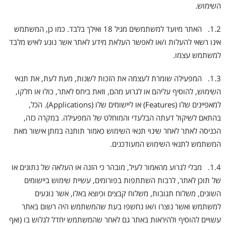
השימוש.
1.2. האתר מיועד למשתמשים מגיל 18 ואילך בלבד. כמו כן, המשתמש
אינו רשאי להעלות ו/או לאפשר העלאת מידע לאתר אשר נוגע לאיש מלבד
למשתמש עצמו.
1.3. המפעילה שומרת לעצמה את הזכות לשנות, מעת לעת, את תנאי
השימוש, להוסיף עליהם או לגרוע מהם, וזאת ביחס לאתר, כולו או חלקו,
למאפיינים שלו (Features) או ליישומים שלו (Applications). הכל,
בהתאם לשיקול דעתה הבלעדי והמוחלט של המפעילה. במקרה כזה,
הכניסה לאתר לאחר שינוי תנאי השימוש כאמור תותנה במתן אישור מאת
המשתמש לתנאי השימוש המעודכנים.
1.4. מבלי לגרוע מהאמור לעיל, מובהר כי הזנה או העלאה של נתונים או
של תוכן לאתר, לרבות השתתפות בפורומים, עשיית שימוש ביישומים
השונים, משלוח תגובות, משלוח קבצים וכיוצא באלו, אשר נוגעים
למשתמש ואשר נוצרו ו/או נחשפו בעת שהמשתמש היה רשום באתר
עשויים להוסיף ולהיראות באתר גם לאחר שהמשתמש יחדל לגלוש בו (ואף