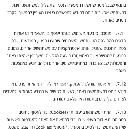
בתנאי שבכל מסר שתשלח המפעילה (ככל שתשלח) למשתמש, תינתן
למשתמש אפשרות נוחה להודיע למפעילה כי אינו מעוניין להמשיך ולקבל
מסרים כאמור.
7.11. מוסכם, כי בעת השימוש באתר ייאסף בין השאר מידע אודות
הדפים בהם צפה המשתמש, השירותים שהוצגו בפניו, המודעות שבהן
צפה, התכנים שעניינו אותו, אינטראקציות עם משתמשים אחרים, נתונים
הנוגעים למכשיר אשר באמצעותו בוצעה הגלישה, משך זמן שהייתו באתר
והפעולות שביצע בו או באתרים/יישומים אחרים אליהם הגיע באמצעות
האתר.
7.12. חל איסור מוחלט להעתיק, לאסוף או להוריד מהאתר פרטים או
מידע ביחס למשתמשים באתר, לעשות כל שימוש במידע כאמור או להעבירו
לצדדים שלישיים (בתמורה או שלא בתמורה).
7.13. האתר משתמש ב"עוגיות" (Cookies), כדי לאסוף נתונים
סטטיסטיים אודות השימוש בו, כדי להתאים את האתר להעדפות האישיות
של המשתמש וכדי לסייע בתפעולו. "עוגיות" (Cookies) הן קבצי טקסט,