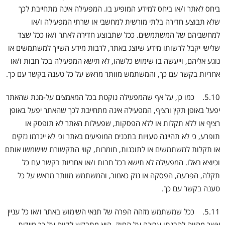
ביחס לאתר ו/או ביחס למידע המופיע בו. המפעילה אינה מתחייבת לכך
שלא תבוצע חדירה בלתי מורשית למחשבי או שרתי המפעילה ו/או
למחשביהם של המשתמשים. ככל שתבוצע חדירה לאתר ו/או ככל שצד
שלישי יקבל לרשותו מידע שיוצג באתר, לרבות מידע השייך למשתמשים או
נוגע אליהם, וייעשה בו שימוש כלשהו, לא תישא המפעילה בכל חבות ו/או
אחריות בקשר עם כך, והמשתמש מוותר מראש על כל טענה בקשר עם כך.
5.10. כמו כן, על אף שהמפעילה נוקטת בכל המאמצים על-מנת שהאתר
יפעל באופן תקין ורציף, המפעילה אינה מתחייבת לכך שהאתר יפעל באופן
רציף או ללא תקלות או ללא הפסקות, שפעילות האתר לא תופסק או
תופרע, כי לא תהיינה טעויות בתכנים המופיעים באתר וכי לא ייגרמו נזקים
או תקלות למשתמשים או לתוכנות, חומרות, קווי התקשורת שישמשו אותם
וכיוצא באלו. המפעילה לא תישא בכל חבות ו/או אחריות בקשר עם כל
תקלה, הפרעה, הפסקה או נזק כאמור, והמשתמש מוותר מראש על כל
טענה בקשר עם כך.
5.11. ככל שמשתמש מזהה הפרה של תנאי השימוש באתר ו/או כל עניין
אשר מהווה להבנתו עבירה על החוק, הוא מתבקש לדווח על כך מיידית