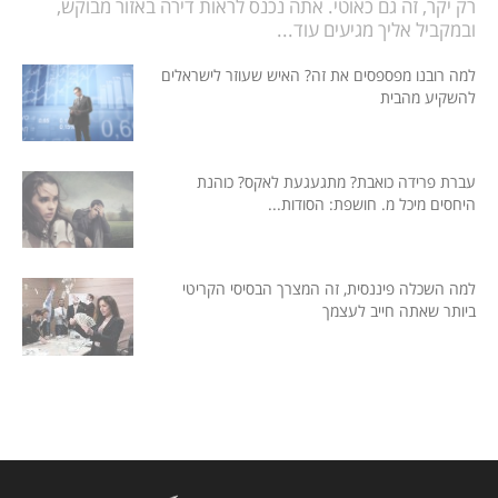
רק יקר, זה גם כאוטי. אתה נכנס לראות דירה באזור מבוקש,
ובמקביל אליך מגיעים עוד...
למה רובנו מפספסים את זה? האיש שעוזר לישראלים
להשקיע מהבית
עברת פרידה כואבת? מתגעגעת לאקס? כוהנת
היחסים מיכל מ. חושפת: הסודות...
למה השכלה פיננסית, זה המצרך הבסיסי הקריטי
ביותר שאתה חייב לעצמך