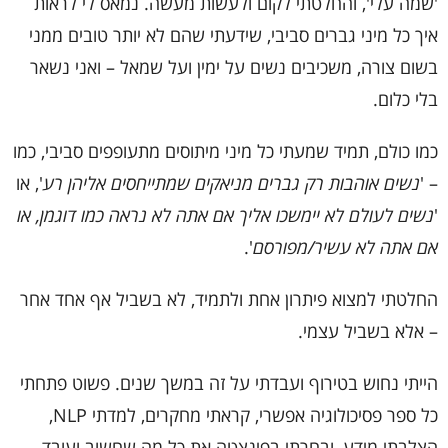
'שמה עלי', והחלטתי לקום ולעשות מעשה. נמאס לי לראות
איך כל מיני גברים סביבי, שידעתי שהם לא יותר טובים ממני
בשום צורה, משכיבים נשים על ימין ועל שמאל – ואני נשאר
בלי כלום.
כמו כולם, תמיד שמעתי כל מיני מיתוסים מתעופפים סביבי, כמו
– '
נשים אוהבות רק גברים מניאקים שמתייחסים אליהן רע
', או
'
נשים לעולם לא יימשכו אליך אם אתה לא נראה כמו דוגמן, או
אם אתה לא עשיר/מפורסם
'.
החלטתי למצוא פיתרון אחת ולתמיד, לא בשביל אף אחד אחר
– אלא בשביל עצמי.
הייתי נחוש בטירוף ועבדתי על זה במשך שנים. פשוט פתחתי
כל ספר פסיכולוגיה אפשרי, קראתי מחקרים, למדתי NLP,
הצלבתי מידע, ובחרתי בפינצטה את כל מה שחשוב ועובד.