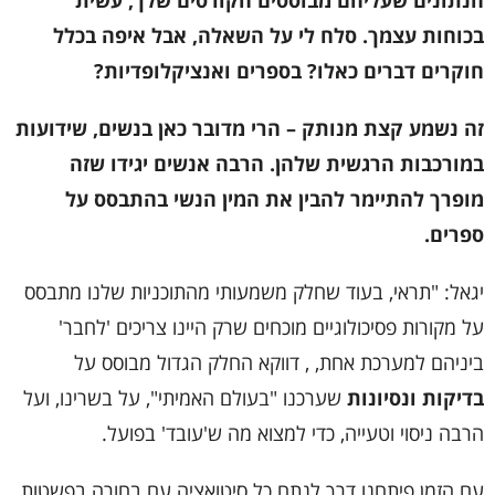
הנתונים שעליהם מבוססים הקורסים שלך, עשית
בכוחות עצמך. סלח לי על השאלה, אבל איפה בכלל
חוקרים דברים כאלו? בספרים ואנציקלופדיות?
זה נשמע קצת מנותק – הרי מדובר כאן בנשים, שידועות
במורכבות הרגשית שלהן. הרבה אנשים יגידו שזה
מופרך להתיימר להבין את המין הנשי בהתבסס על
ספרים.
יגאל: "תראי, בעוד שחלק משמעותי מהתוכניות שלנו מתבסס
על מקורות פסיכולוגיים מוכחים שרק היינו צריכים 'לחבר'
ביניהם למערכת אחת, , דווקא החלק הגדול מבוסס על
בדיקות ונסיונות
שערכנו "בעולם האמיתי", על בשרינו, ועל
הרבה ניסוי וטעייה, כדי למצוא מה ש'עובד' בפועל.
עם הזמן פיתחנו דרך לנתח כל סיטואציה עם בחורה בפשטות