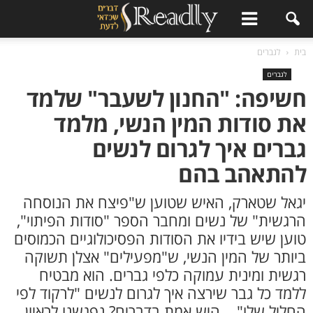
ר
בית
לגברים
לגברים
חשיפה: "החנון לשעבר" שלמד
את סודות המין הנשי, מלמד
גברים איך לגרום לנשים
להתאהב בהם
יגאל שטארק, האיש שטוען ש"פיצח את הנוסחה
הרגשית" של נשים ומחבר הספר "סודות הפיתוי",
טוען שיש בידיו את הסודות הפסיכולוגיים הכמוסים
ביותר של המין הנשי, ש"מפעילים" אצלן תשוקה
רגשית ומינית עמוקה כלפי גברים. הוא מבטיח
ללמד כל גבר שירצה איך לגרום לנשים "לרקוד לפי
החליל שלו"... היש אמת בדברים? נפגשנו לראיון