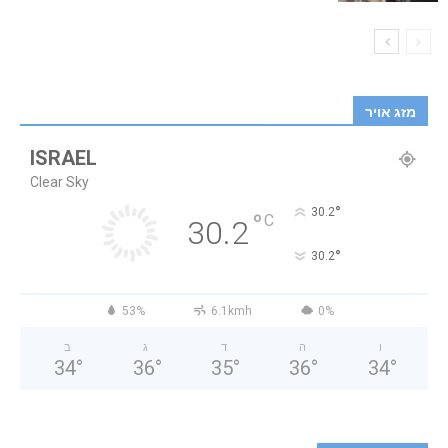
מזג אויר
ISRAEL
Clear Sky
°
30.2
°
C
30.2
°
30.2
53%
6.1kmh
0%
ו
ה
ד
ג
ב
34
°
36
°
35
°
36
°
34
°