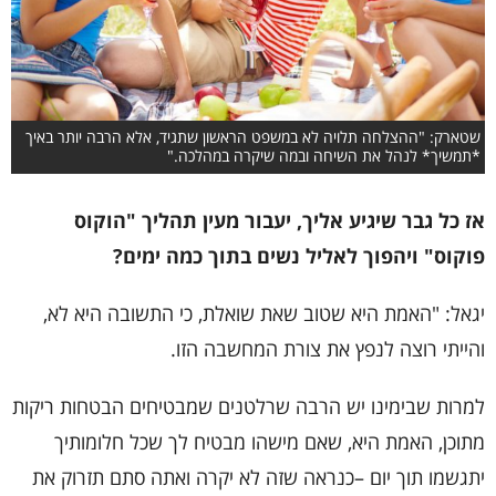
שטארק: "ההצלחה תלויה לא במשפט הראשון שתגיד, אלא הרבה יותר באיך
*תמשיך* לנהל את השיחה ובמה שיקרה במהלכה."
אז כל גבר שיגיע אליך, יעבור מעין תהליך "הוקוס
פוקוס" ויהפוך לאליל נשים בתוך כמה ימים?
יגאל: "האמת היא שטוב שאת שואלת, כי התשובה היא לא,
והייתי רוצה לנפץ את צורת המחשבה הזו.
למרות שבימינו יש הרבה שרלטנים שמבטיחים הבטחות ריקות
מתוכן, האמת היא, שאם מישהו מבטיח לך שכל חלומותיך
יתגשמו תוך יום –כנראה שזה לא יקרה ואתה סתם תזרוק את