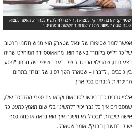
שטארק: "הרבה יותר קל למצוא תירוץ כדי לא לגשת לבחורה, מאשר למצוא
סיבה טובה לעשות את זה למרות החששות והפחדים."
אפשר לומר שסיפורו של יגאל שטארק הוא ממש חלומו הרטוב
של כל "לייט בלומר" באשר הוא. מהאאוטסיידר המוחלט שהיה
בצעירותו, שהבילוי הכי גדול שלו בערב שישי היה מרתון "מסע
בין כוכבים", לדבריו – שטארק הפך לסוג של "גורו" בתחום
ההיכרויות לגברים בכל ארץ.
אלפי גברים כבר ניגשו לסדנאות וקראו את ספרי ההדרכה שלו,
שמסבירים איך כל גבר יכול "להשיג" בלי שום מאמץ כמעט כל
אישה שיבחר, "ובכלל לא משנה איך הוא נראה או כמה כסף
יש לו בחשבון הבנק", אומר שטארק.